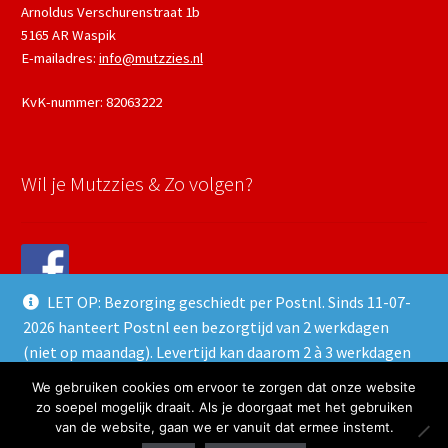
Arnoldus Verschurenstraat 1b
5165 AR Waspik
E-mailadres:
info@mutzzies.nl
KvK-nummer: 82063222
Wil je Mutzzies & Zo volgen?
LET OP: Bezorging geschiedt per Postnl. Sinds 11-07-
2026 hanteert Postnl een bezorgtijd van 2 werkdagen
(niet op maandag). Levertijd kan daarom 2 à 3 werkdagen
duren.
We gebruiken cookies om ervoor te zorgen dat onze website
© 2026 Mutzzies & Zo - Powered and maintained by
winkeltjes.net
Negeren
zo soepel mogelijk draait. Als je doorgaat met het gebruiken
van de website, gaan we er vanuit dat ermee instemt.