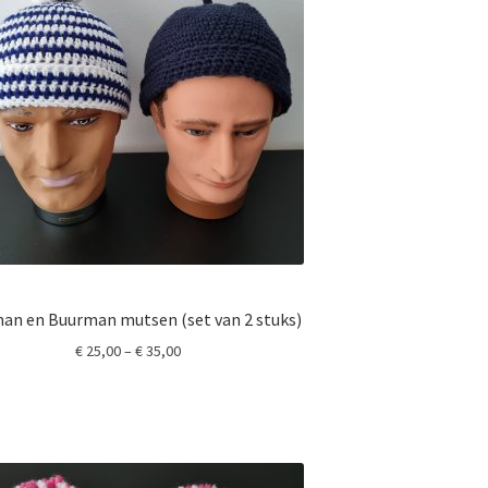
an en Buurman mutsen (set van 2 stuks)
Prijsklasse:
€
25,00
–
€
35,00
€ 25,00
tot
€ 35,00