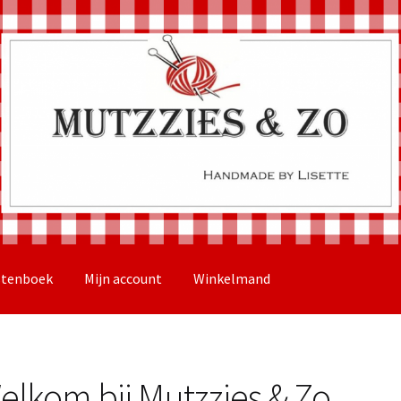
stenboek
Mijn account
Winkelmand
elkom bij Mutzzies & Zo