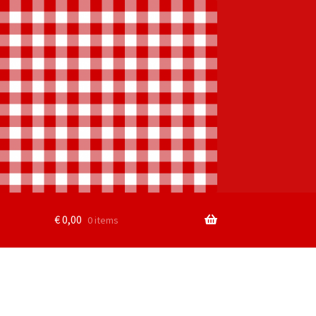
€
0,00
0 items