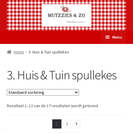
Ga
Ga
Menu
door
naar
naar
de
Welkom
Home
3. Huis & Tuin spullekes
navigatie
inhoud
Subme
Over Mutzzies & Zo
3. Huis & Tuin spullekes
uitvou
Gastenboek
Mijn account
Resultaat 1–12 van de 17 resultaten wordt getoond
Winkelmand
1
2