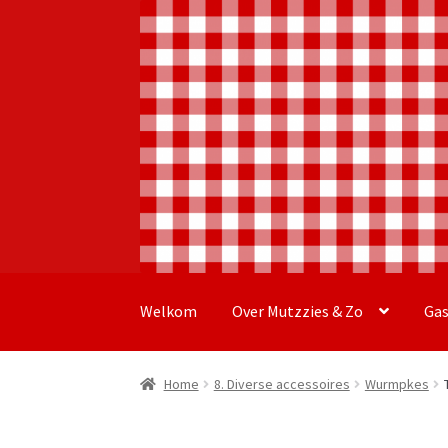
Ga
Ga
door
naar
Welkom
Over Mutzzies & Zo
Ga
naar
de
navigatie
inhoud
Home
8. Diverse accessoires
Wurmpkes