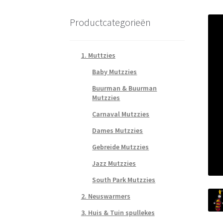
Productcategorieën
1. Muttzies
Baby Mutzzies
Buurman & Buurman
Mutzzies
Carnaval Mutzzies
Dames Mutzzies
Gebreide Mutzzies
Jazz Mutzzies
South Park Mutzzies
2. Neuswarmers
3. Huis & Tuin spullekes