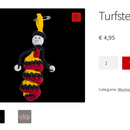
Turfs
€
4,95
Turfsteker
Wurmpke
aantal
Categorie:
Wurmp