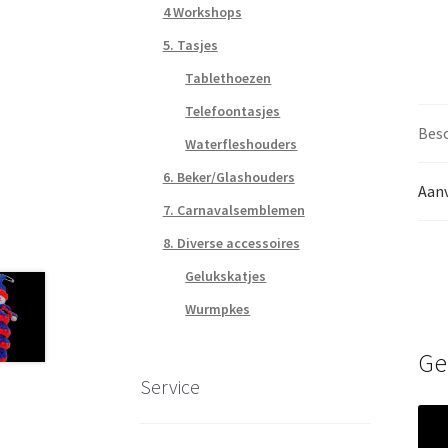
4 Workshops
5. Tasjes
Tablethoezen
Telefoontasjes
Besc
Waterfleshouders
6. Beker/Glashouders
Aanv
7. Carnavalsemblemen
8. Diverse accessoires
Gelukskatjes
Wurmpkes
Ge
Service