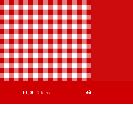
€
0,00
0 items