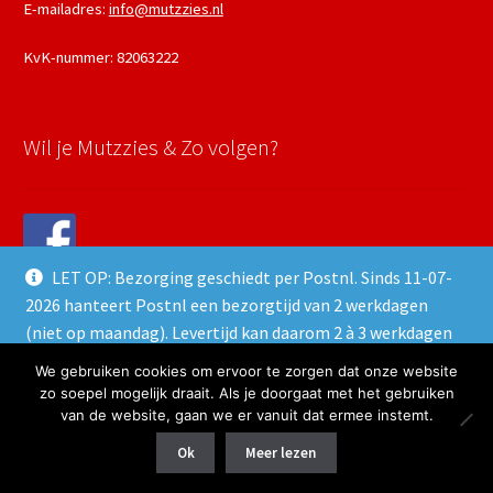
E-mailadres:
info@mutzzies.nl
KvK-nummer: 82063222
Wil je Mutzzies & Zo volgen?
LET OP: Bezorging geschiedt per Postnl. Sinds 11-07-
2026 hanteert Postnl een bezorgtijd van 2 werkdagen
(niet op maandag). Levertijd kan daarom 2 à 3 werkdagen
duren.
We gebruiken cookies om ervoor te zorgen dat onze website
© 2026 Mutzzies & Zo - Powered and maintained by
winkeltjes.net
Negeren
zo soepel mogelijk draait. Als je doorgaat met het gebruiken
van de website, gaan we er vanuit dat ermee instemt.
0
Ok
Meer lezen
Zoeken naar:
Zoeken