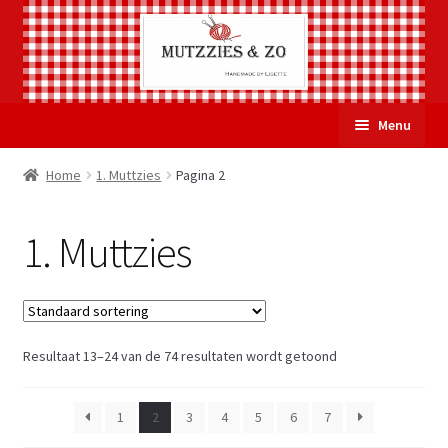
Ga
Ga
Menu
door
naar
naar
de
Welkom
Home
1. Muttzies
Pagina 2
navigatie
inhoud
Subme
Over Mutzzies & Zo
1. Muttzies
uitvou
Gastenboek
Mijn account
Resultaat 13–24 van de 74 resultaten wordt getoond
Winkelmand
1
2
3
4
5
6
7