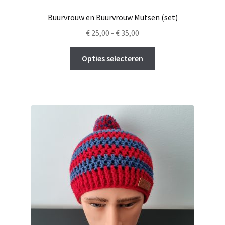
Buurvrouw en Buurvrouw Mutsen (set)
Prijsklasse:
€
25,00
-
€
35,00
€ 25,00
Dit
tot
Opties selecteren
product
€ 35,00
heeft
meerdere
variaties.
Deze
optie
kan
gekozen
worden
op
de
productpagina