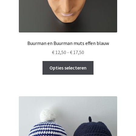
Buurman en Buurman muts effen blauw
Prijsklasse:
€
12,50
-
€
17,50
€ 12,50
Dit
tot
Opties selecteren
product
€ 17,50
heeft
meerdere
variaties.
Deze
optie
kan
gekozen
worden