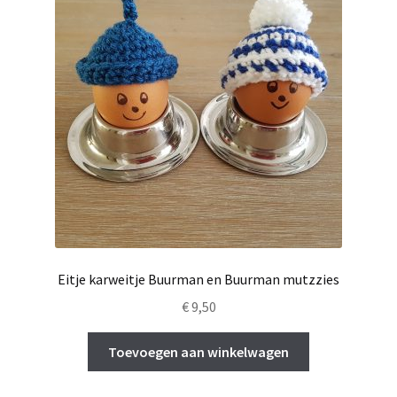
optie
kan
gekozen
worden
op
de
productpagina
Eitje karweitje Buurman en Buurman mutzzies
€
9,50
Toevoegen aan winkelwagen