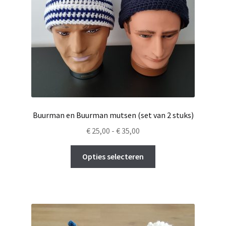
op
de
productpagina
Buurman en Buurman mutsen (set van 2 stuks)
Prijsklasse:
€
25,00
-
€
35,00
€ 25,00
Dit
tot
Opties selecteren
product
€ 35,00
heeft
meerdere
variaties.
Deze