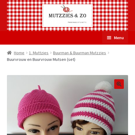
Ga
Ga
Menu
door
naar
naar
de
Welkom
Home
1. Muttzies
Buurman & Buurman Mutzzies
navigatie
inhoud
Buurvrouw en Buurvrouw Mutsen (set)
Subme
Over Mutzzies & Zo
uitvou
Gastenboek
Mijn account
Winkelmand