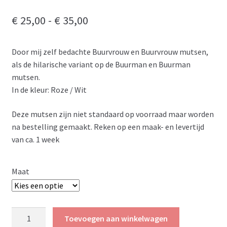
Prijsklasse:
€
25,00
-
€
35,00
€ 25,00
Door mij zelf bedachte Buurvrouw en Buurvrouw mutsen,
tot
als de hilarische variant op de Buurman en Buurman
€ 35,00
mutsen.
In de kleur: Roze / Wit
Deze mutsen zijn niet standaard op voorraad maar worden
na bestelling gemaakt. Reken op een maak- en levertijd
van ca. 1 week
Maat
Buurvrouw
Toevoegen aan winkelwagen
en