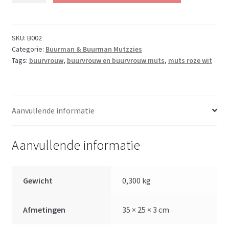
Buurvrouw
Mutsen
(set)
SKU:
B002
Categorie:
Buurman & Buurman Mutzzies
aantal
Tags:
buurvrouw
,
buurvrouw en buurvrouw muts
,
muts roze wit
Aanvullende informatie
Aanvullende informatie
Gewicht
0,300 kg
Afmetingen
35 × 25 × 3 cm