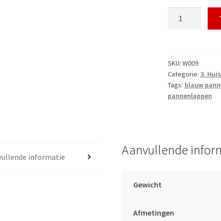
Stoere
pannenlappen
IJsblauw
aantal
SKU:
W009
Categorie:
3. Hui
Tags:
blauw pann
pannenlappen
Aanvullende infor
ullende informatie
Gewicht
Afmetingen