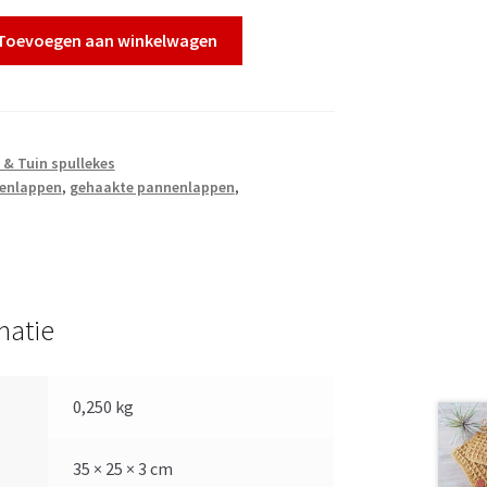
Toevoegen aan winkelwagen
s & Tuin spullekes
enlappen
,
gehaakte pannenlappen
,
matie
0,250 kg
35 × 25 × 3 cm