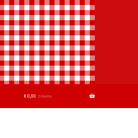
€
0,00
0 items