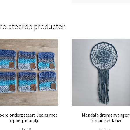
relateerde producten
toere onderzetters Jeans met
Mandala dromenvanger
opbergmandje
Turquoiseblauw
€
17,50
€
12,50