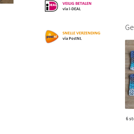
Ge
6 s