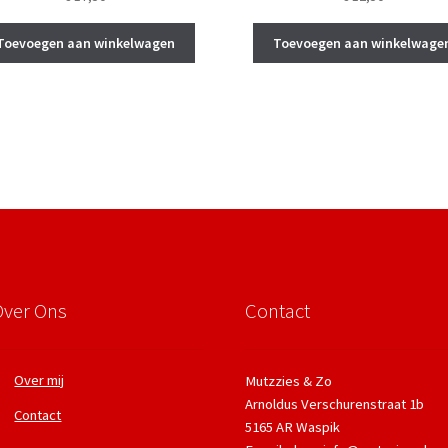
Toevoegen aan winkelwagen
Toevoegen aan winkelwage
Over Ons
Contact
Over mij
Mutzzies & Zo
Arnoldus Verschurenstraat 1b
Contact
5165 AR Waspik