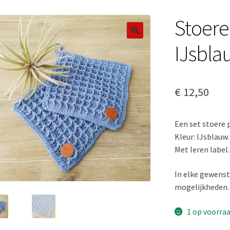
Stoer
IJsbla
€
12,50
Een set stoere 
Kleur: IJsblauw.
Met leren label.
In elke gewenst
mogelijkheden.
1 op voorra