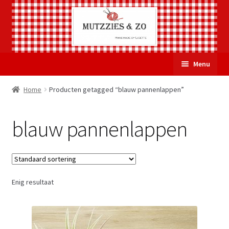
Ga
Ga
Menu
door
naar
naar
de
Welkom
Home
Producten getagged “blauw pannenlappen”
navigatie
inhoud
Subme
Over Mutzzies & Zo
blauw pannenlappen
uitvou
Gastenboek
Mijn account
Enig resultaat
Winkelmand