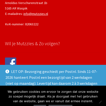
Arnoldus Verschurenstraat 1b
5165 AR Waspik
E-mailadres:
info@mutzzies.nl
KvK-nummer: 82063222
Wil je Mutzzies & Zo volgen?
LET OP: Bezorging geschiedt per Postnl. Sinds 11-07-
2026 hanteert Postnl een bezorgtijd van 2 werkdagen
(niet op maandag). Levertijd kan daarom 2 à 3 werkdagen
duren.
We gebruiken cookies om ervoor te zorgen dat onze website
© 2021 Mutzzies & Zo - Powered and maintained by
winkeltjes.net
Negeren
zo soepel mogelijk draait. Als je doorgaat met het gebruiken
van de website, gaan we er vanuit dat ermee instemt.