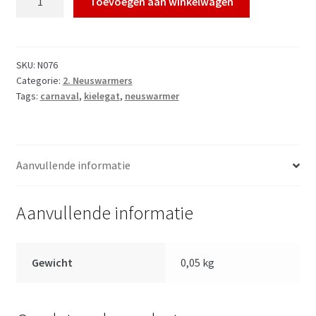
Toevoegen aan winkelwagen
Kielegat
Rood
Oranje
aantal
SKU:
N076
Categorie:
2. Neuswarmers
Tags:
carnaval
,
kielegat
,
neuswarmer
Aanvullende informatie
Aanvullende informatie
Gewicht
0,05 kg