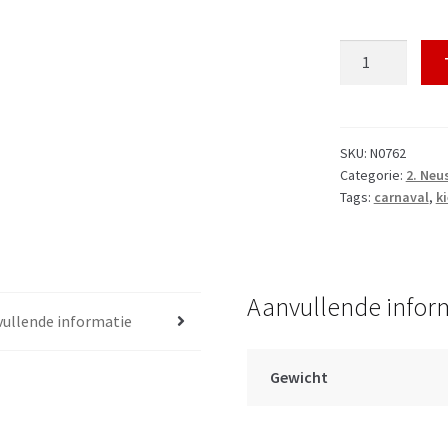
Neuswarmer
Kielegat
Rood
Oranje
met
SKU:
N0762
Categorie:
2. Ne
oogjes
Tags:
carnaval
,
k
aantal
Aanvullende infor
ullende informatie
Gewicht