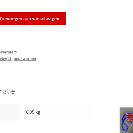
Toevoegen aan winkelwagen
uswarmers
ielegat
,
neuswarmer
matie
0,05 kg