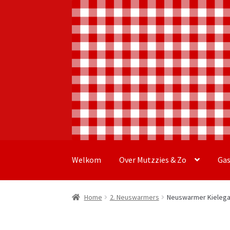
Ga
Ga
door
naar
Welkom
Over Mutzzies & Zo
Ga
naar
de
navigatie
inhoud
Home
2. Neuswarmers
Neuswarmer Kielega