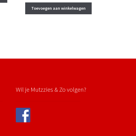
prijs
prijs
was:
is:
Toevoegen aan winkelwagen
€ 6,50.
€ 5,50.
Wil je Mutzzies & Zo volgen?