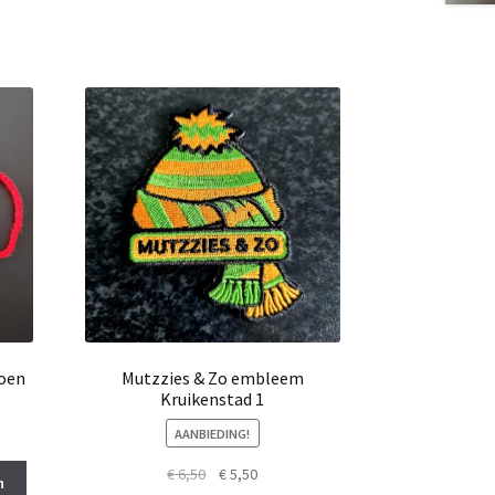
oen
Mutzzies & Zo embleem
Kruikenstad 1
AANBIEDING!
Oorspronkelijke
Huidige
€
6,50
€
5,50
n