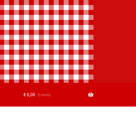
€
0,00
0 items