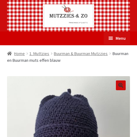
Ga
Ga
Menu
door
naar
naar
de
Welkom
Home
1. Muttzies
Buurman & Buurman Mutzzies
Buurman
navigatie
inhoud
en Buurman muts effen blauw
Subme
Over Mutzzies & Zo
uitvou
Gastenboek
Mijn account
Winkelmand