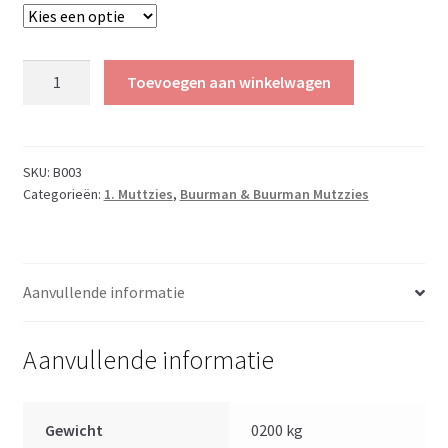
Buurman
Toevoegen aan winkelwagen
en
Buurman
muts
effen
SKU:
B003
Categorieën:
1. Muttzies
,
Buurman & Buurman Mutzzies
blauw
aantal
Aanvullende informatie
Aanvullende informatie
Gewicht
0200 kg