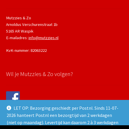
Mutzzies & Zo
Arnoldus Verschurenstraat 1b
5165 AR Waspik
E-mailadres:
info@mutzzies.nl
KvK-nummer: 82063222
Wil je Mutzzies & Zo volgen?
LET OP: Bezorging geschiedt per Postnl. Sinds 11-07-
2026 hanteert Postnl een bezorgtijd van 2 werkdagen
(niet op maandag). Levertijd kan daarom 2 à 3 werkdagen