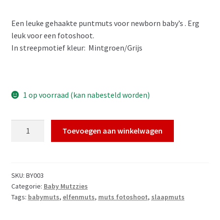
Een leuke gehaakte puntmuts voor newborn baby’s . Erg
leuk voor een fotoshoot.
In streepmotief kleur: Mintgroen/Grijs
1 op voorraad (kan nabesteld worden)
Slaapmutzzie
Toevoegen aan winkelwagen
Mint/Grijs
aantal
SKU:
BY003
Categorie:
Baby Mutzzies
Tags:
babymuts
,
elfenmuts
,
muts fotoshoot
,
slaapmuts