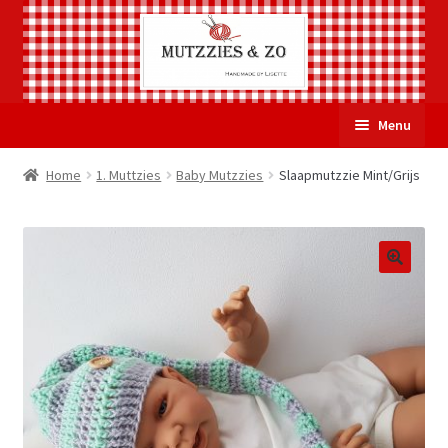
Ga
Ga
Menu
door
naar
naar
de
Welkom
Home
1. Muttzies
Baby Mutzzies
Slaapmutzzie Mint/Grijs
navigatie
inhoud
Subme
Over Mutzzies & Zo
uitvou
Gastenboek
Mijn account
Winkelmand