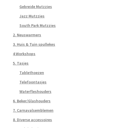
Gebreide Mutzzies
Jazz Mutzzies
South Park Mutzzies
2. Neuswarmers
3. Huis & Tuin spullekes
4 Workshops
5. Tasjes
Tablethoezen
Telefoontasjes
Waterfleshouders
6. Beker/Glashouders
7. Carnavalsemblemen
8. Diverse accessoires