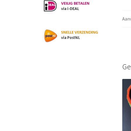
Aanv
Ge