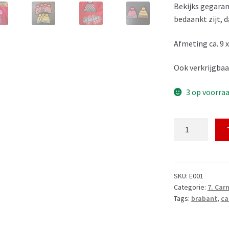
Bekijks gegara
bedaankt zijt, d
Afmeting ca. 9 x
Ook verkrijgbaa
3 op voorra
Mutzzies
&
Zo
embleem
Brabant
SKU:
E001
Categorie:
7. Ca
aantal
Tags:
brabant
,
ca