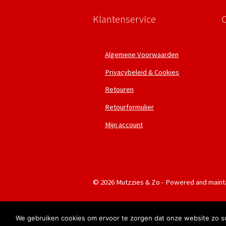
Klantenservice
Algemene Voorwaarden
Privacybeleid & Cookies
Retouren
Retourformulier
Mijn account
© 2026 Mutzzies & Zo - Powered and maint
We gebruiken cookies om ervoor te zorgen dat onze website zo soe
LET OP: Bezorging geschiedt per Postnl. Sinds 11-07-2026 