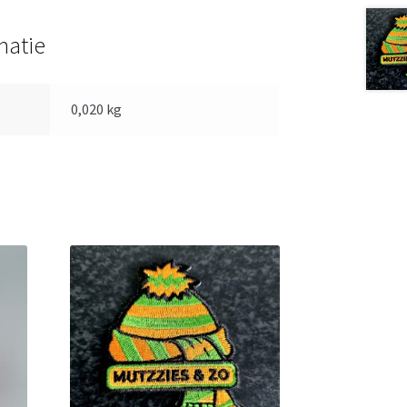
matie
0,020 kg