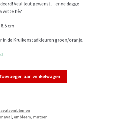
ndeerd! Veul leut gewenst…enne dagge
a witte hè?
 8,5 cm
r in de Kruikenstadkleuren groen/oranje.
ad
Toevoegen aan winkelwagen
rnavalsemblemen
rnaval
,
embleem
,
mutsen