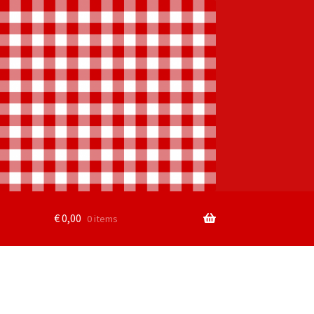
€
0,00
0 items