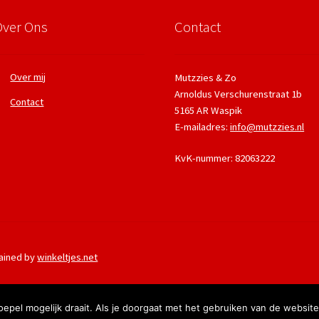
Over Ons
Contact
Over mij
Mutzzies & Zo
Arnoldus Verschurenstraat 1b
Contact
5165 AR Waspik
E-mailadres:
info@mutzzies.nl
KvK-nummer: 82063222
ained by
winkeltjes.net
pel mogelijk draait. Als je doorgaat met het gebruiken van de website
hanteert Postnl een bezorgtijd van 2 werkdagen (niet op maandag