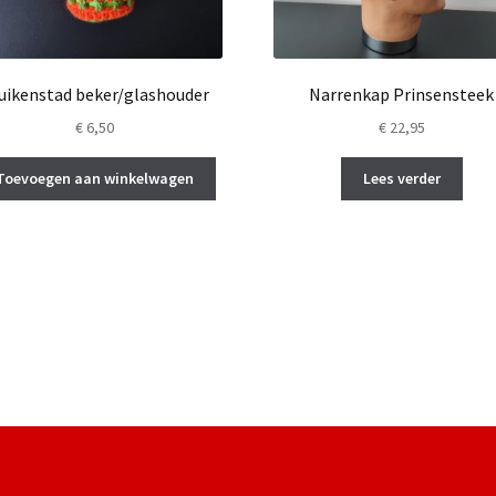
uikenstad beker/glashouder
Narrenkap Prinsensteek
€
6,50
€
22,95
Toevoegen aan winkelwagen
Lees verder