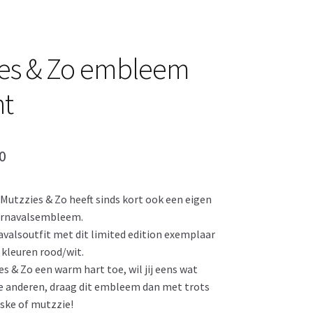
es & Zo embleem
nt
pronkelijke
Huidige
0
prijs
 Mutzzies & Zo heeft sinds kort ook een eigen
is:
rnavalsembleem.
0.
€ 5,50.
valsoutfit met dit limited edition exemplaar
 kleuren rood/wit.
es & Zo een warm hart toe, wil jij eens wat
ie anderen, draag dit embleem dan met trots
aske of mutzzie!