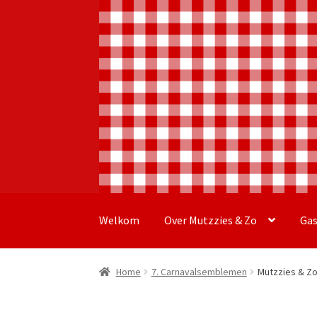
Ga
Ga
door
naar
Welkom
Over Mutzzies & Zo
Ga
naar
de
navigatie
inhoud
Home
7. Carnavalsemblemen
Mutzzies & Z