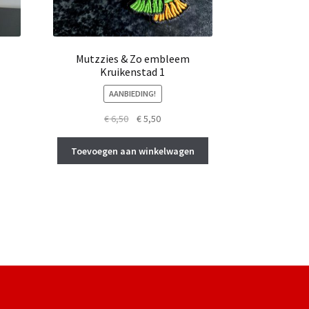
Mutzzies & Zo embleem
Kruikenstad 1
AANBIEDING!
Oorspronkelijke
Huidige
€
6,50
€
5,50
prijs
prijs
was:
is:
Toevoegen aan winkelwagen
€ 6,50.
€ 5,50.