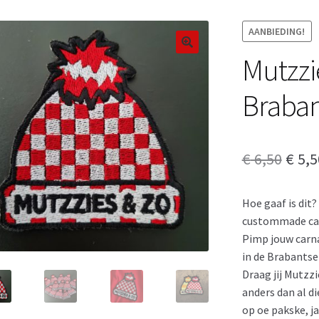
AANBIEDING!
Mutzzi
Braba
Oors
€
6,50
€
5,5
prijs
Hoe gaaf is dit?
was:
custommade ca
€ 6,5
Pimp jouw carna
in de Brabantse
Draag jij Mutzzi
anders dan al d
op oe pakske, j