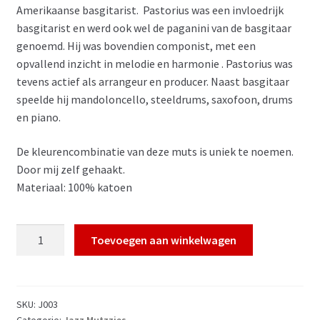
Amerikaanse basgitarist. Pastorius was een invloedrijk
basgitarist en werd ook wel de paganini van de basgitaar
genoemd. Hij was bovendien componist, met een
opvallend inzicht in melodie en harmonie . Pastorius was
tevens actief als arrangeur en producer. Naast basgitaar
speelde hij mandoloncello, steeldrums, saxofoon, drums
en piano.
De kleurencombinatie van deze muts is uniek te noemen.
Door mij zelf gehaakt.
Materiaal: 100% katoen
Jaco
Toevoegen aan winkelwagen
Pastorius
Hat
Mutzzie
aantal
SKU:
J003