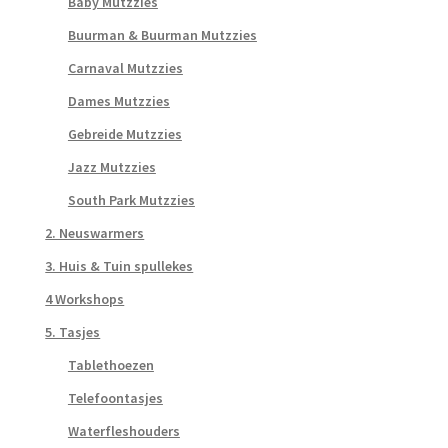
Baby Mutzzies
Buurman & Buurman Mutzzies
Carnaval Mutzzies
Dames Mutzzies
Gebreide Mutzzies
Jazz Mutzzies
South Park Mutzzies
2. Neuswarmers
3. Huis & Tuin spullekes
4 Workshops
5. Tasjes
Tablethoezen
Telefoontasjes
Waterfleshouders