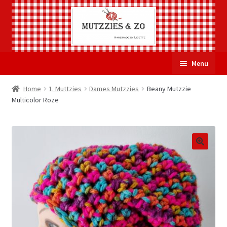
Ga
Ga
Menu
door
naar
naar
de
Welkom
Home
1. Muttzies
Dames Mutzzies
Beany Mutzzie
navigatie
inhoud
Multicolor Roze
Subme
Over Mutzzies & Zo
uitvou
Gastenboek
Mijn account
Winkelmand