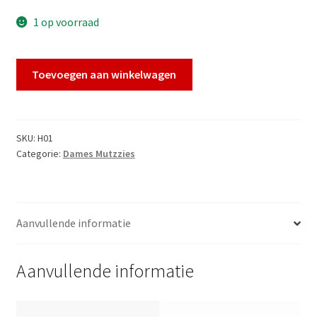
1 op voorraad
Beany
Toevoegen aan winkelwagen
Mutzzie
Multicolor
Roze
aantal
SKU:
H01
Categorie:
Dames Mutzzies
Aanvullende informatie
Aanvullende informatie