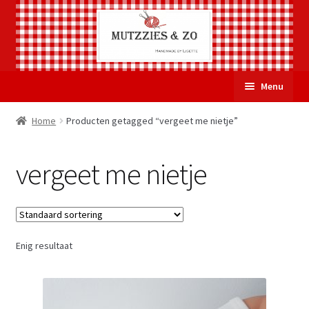
Ga
Ga
Menu
door
naar
naar
de
Welkom
Home
Producten getagged “vergeet me nietje”
navigatie
inhoud
Subme
Over Mutzzies & Zo
vergeet me nietje
uitvou
Gastenboek
Mijn account
Enig resultaat
Winkelmand