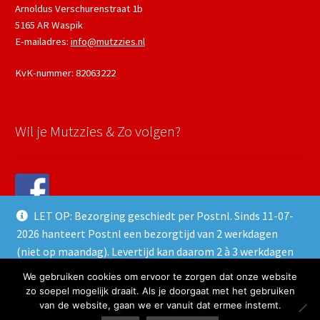
Arnoldus Verschurenstraat 1b
5165 AR Waspik
E-mailadres:
info@mutzzies.nl
KvK-nummer: 82063222
Wil je Mutzzies & Zo volgen?
LET OP: Bezorging geschiedt per Postnl. Sinds 11-07-
2026 hanteert Postnl een bezorgtijd van 2 werkdagen
(niet op maandag). Levertijd kan daarom 2 à 3 werkdagen
duren.
We gebruiken cookies om ervoor te zorgen dat onze website
© 2021 Mutzzies & Zo - Powered and maintained by
winkeltjes.net
Negeren
zo soepel mogelijk draait. Als je doorgaat met het gebruiken
van de website, gaan we er vanuit dat ermee instemt.