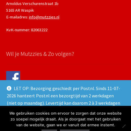
Arnoldus Verschurenstraat 1b
5165 AR Waspik
E-mailadres:
info@mutzzies.nl
KvK-nummer: 82063222
Wil je Mutzzies & Zo volgen?
LET OP: Bezorging geschiedt per Postnl. Sinds 11-07-
2026 hanteert Postnl een bezorgtijd van 2 werkdagen
(niet op maandag). Levertijd kan daarom 2 à 3 werkdagen
duren.
We gebruiken cookies om ervoor te zorgen dat onze website
© 2024 Mutzzies & Zo - Powered and maintained by
winkeltjes.net
Negeren
zo soepel mogelijk draait. Als je doorgaat met het gebruiken
van de website, gaan we er vanuit dat ermee instemt.