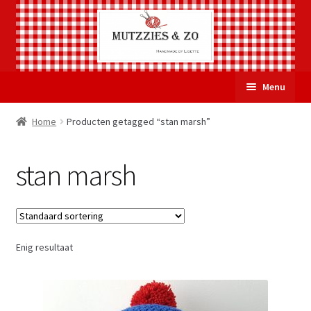
Ga
Ga
Menu
door
naar
naar
de
Welkom
Home
Producten getagged “stan marsh”
navigatie
inhoud
Subme
Over Mutzzies & Zo
stan marsh
uitvou
Gastenboek
Mijn account
Enig resultaat
Winkelmand