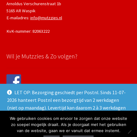
Arnoldus Verschurenstraat 1b
5165 AR Waspik
E-mailadres:
info@mutzzies.nl
KvK-nummer: 82063222
Wil je Mutzzies & Zo volgen?
LET OP: Bezorging geschiedt per Postnl. Sinds 11-07-
2026 hanteert Postnl een bezorgtijd van 2 werkdagen
(niet op maandag). Levertijd kan daarom 2 à 3 werkdagen
duren.
We gebruiken cookies om ervoor te zorgen dat onze website
© 2024 Mutzzies & Zo - Powered and maintained by
winkeltjes.net
Negeren
zo soepel mogelijk draait. Als je doorgaat met het gebruiken
van de website, gaan we er vanuit dat ermee instemt.