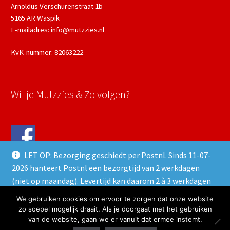
Arnoldus Verschurenstraat 1b
5165 AR Waspik
E-mailadres:
info@mutzzies.nl
KvK-nummer: 82063222
Wil je Mutzzies & Zo volgen?
LET OP: Bezorging geschiedt per Postnl. Sinds 11-07-
2026 hanteert Postnl een bezorgtijd van 2 werkdagen
(niet op maandag). Levertijd kan daarom 2 à 3 werkdagen
duren.
We gebruiken cookies om ervoor te zorgen dat onze website
© 2024 Mutzzies & Zo - Powered and maintained by
winkeltjes.net
Negeren
zo soepel mogelijk draait. Als je doorgaat met het gebruiken
van de website, gaan we er vanuit dat ermee instemt.