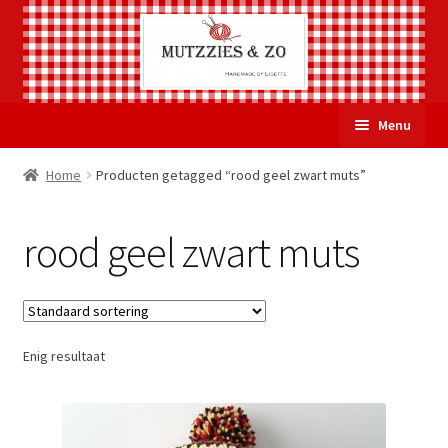
Ga
Ga
Menu
door
naar
naar
de
Welkom
Home
Producten getagged “rood geel zwart muts”
navigatie
inhoud
Subme
Over Mutzzies & Zo
rood geel zwart muts
uitvou
Gastenboek
Mijn account
Enig resultaat
Winkelmand