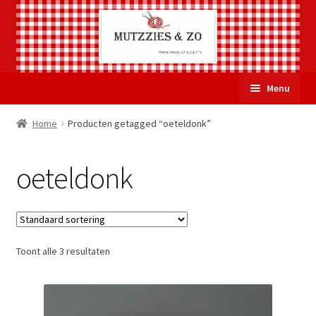
Ga
Ga
Menu
door
naar
naar
de
Welkom
Home
Producten getagged “oeteldonk”
navigatie
inhoud
Subme
Over Mutzzies & Zo
oeteldonk
uitvou
Gastenboek
Mijn account
Toont alle 3 resultaten
Winkelmand