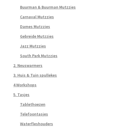
Buurman & Buurman Mutzzies
Carnaval Mutzzies
Dames Mutzzies
Gebreide Mutzzies
Jazz Mutzzies
South Park Mutzzies
2. Neuswarmers
3. Huis & Tuin spullekes
4 Workshops
5. Tasjes
Tablethoezen
Telefoontasjes
Waterfleshouders