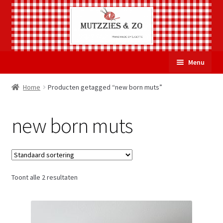
Ga
Ga
Menu
door
naar
naar
de
Welkom
Home
Producten getagged “new born muts”
navigatie
inhoud
Subme
Over Mutzzies & Zo
new born muts
uitvou
Gastenboek
Mijn account
Toont alle 2 resultaten
Winkelmand