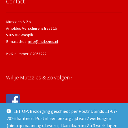
Contact
Mutzzies & Zo
Arnoldus Verschurenstraat 1b
5165 AR Waspik
E-mailadres:
info@mutzzies.nl
KvK-nummer: 82063222
Wil je Mutzzies & Zo volgen?
LET OP: Bezorging geschiedt per Postnl. Sinds 11-07-
2026 hanteert Postnl een bezorgtijd van 2 werkdagen
(niet op maandag). Levertijd kan daarom 2 à 3 werkdagen