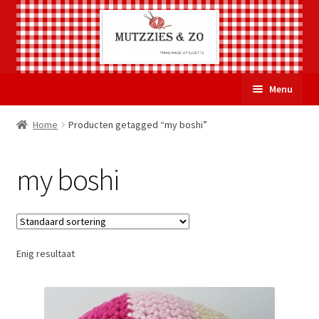
Ga
Ga
Menu
door
naar
naar
de
Welkom
Home
Producten getagged “my boshi”
navigatie
inhoud
Subme
Over Mutzzies & Zo
my boshi
uitvou
Gastenboek
Mijn account
Enig resultaat
Winkelmand