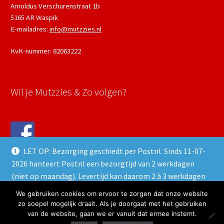
Arnoldus Verschurenstraat 1b
5165 AR Waspik
E-mailadres:
info@mutzzies.nl
KvK-nummer: 82063222
Wil je Mutzzies & Zo volgen?
LET OP: Bezorging geschiedt per Postnl. Sinds 11-07-
2026 hanteert Postnl een bezorgtijd van 2 werkdagen
(niet op maandag). Levertijd kan daarom 2 à 3 werkdagen
duren.
We gebruiken cookies om ervoor te zorgen dat onze website
© 2023 Mutzzies & Zo - Powered and maintained by
winkeltjes.net
Negeren
zo soepel mogelijk draait. Als je doorgaat met het gebruiken
van de website, gaan we er vanuit dat ermee instemt.