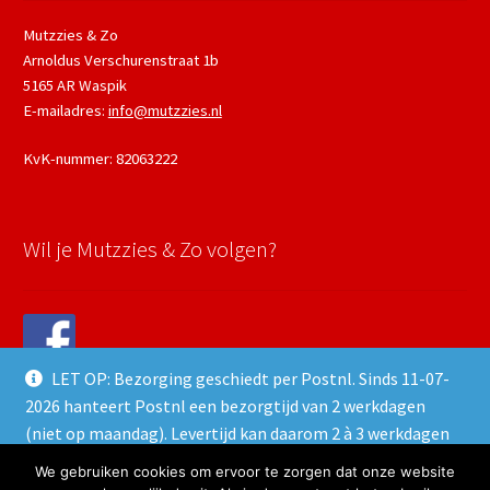
Mutzzies & Zo
Arnoldus Verschurenstraat 1b
5165 AR Waspik
E-mailadres:
info@mutzzies.nl
KvK-nummer: 82063222
Wil je Mutzzies & Zo volgen?
LET OP: Bezorging geschiedt per Postnl. Sinds 11-07-
2026 hanteert Postnl een bezorgtijd van 2 werkdagen
(niet op maandag). Levertijd kan daarom 2 à 3 werkdagen
duren.
We gebruiken cookies om ervoor te zorgen dat onze website
© 2026 Mutzzies & Zo - Powered and maintained by
winkeltjes.net
Negeren