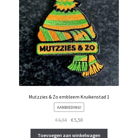
Mutzzies & Zo embleem Kruikenstad 1
AANBIEDING!
Oorspronkelijke
Huidige
€
6,50
€
5,50
prijs
prijs
was:
is:
Toevoegen aan winkelwagen