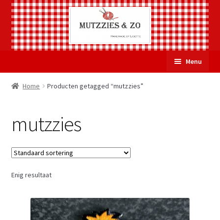
Ga
Ga
Menu
door
naar
naar
de
Welkom
Home
Producten getagged “mutzzies”
navigatie
inhoud
Subme
Over Mutzzies & Zo
mutzzies
uitvou
Gastenboek
Mijn account
Enig resultaat
Winkelmand