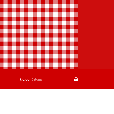
€
0,00
0 items