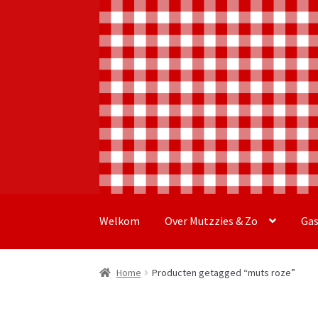
Ga
Ga
door
naar
Welkom
Over Mutzzies & Zo
Ga
naar
de
navigatie
inhoud
Home
Producten getagged “muts roze”