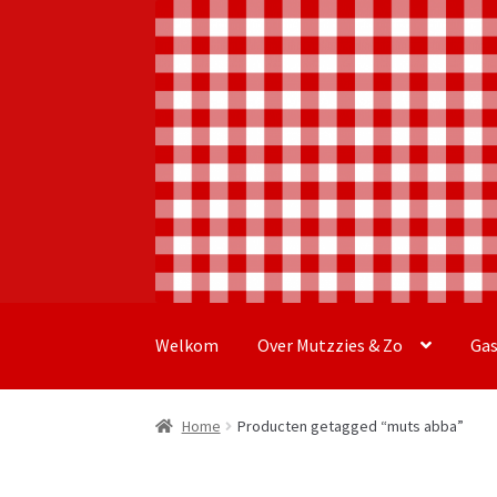
Ga
Ga
door
naar
Welkom
Over Mutzzies & Zo
Ga
naar
de
navigatie
inhoud
Home
Producten getagged “muts abba”