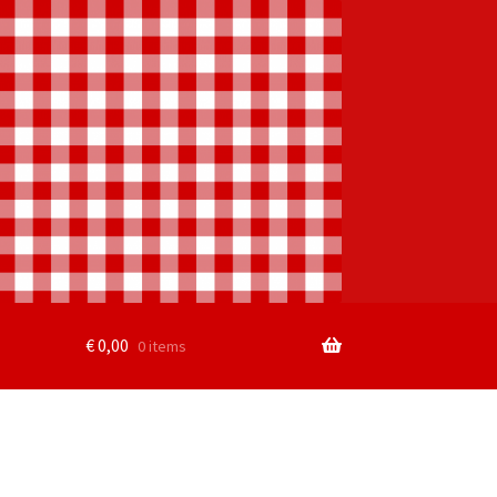
€
0,00
0 items