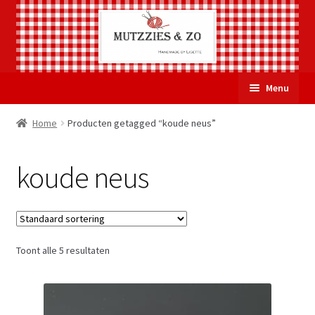
Ga
Ga
Menu
door
naar
naar
de
Welkom
Home
Producten getagged “koude neus”
navigatie
inhoud
Subme
Over Mutzzies & Zo
koude neus
uitvou
Gastenboek
Mijn account
Toont alle 5 resultaten
Winkelmand