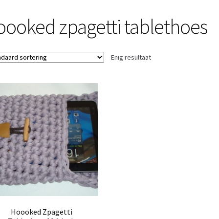
oooked zpagetti tablethoes
Enig resultaat
Hoooked Zpagetti