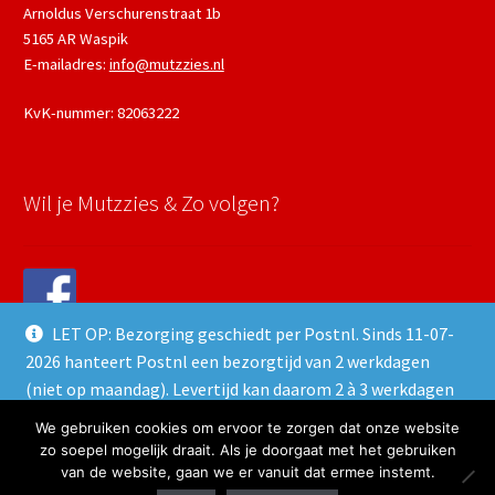
Arnoldus Verschurenstraat 1b
5165 AR Waspik
E-mailadres:
info@mutzzies.nl
KvK-nummer: 82063222
Wil je Mutzzies & Zo volgen?
LET OP: Bezorging geschiedt per Postnl. Sinds 11-07-
2026 hanteert Postnl een bezorgtijd van 2 werkdagen
(niet op maandag). Levertijd kan daarom 2 à 3 werkdagen
duren.
We gebruiken cookies om ervoor te zorgen dat onze website
© 2022 Mutzzies & Zo - Powered and maintained by
winkeltjes.net
Negeren
zo soepel mogelijk draait. Als je doorgaat met het gebruiken
van de website, gaan we er vanuit dat ermee instemt.