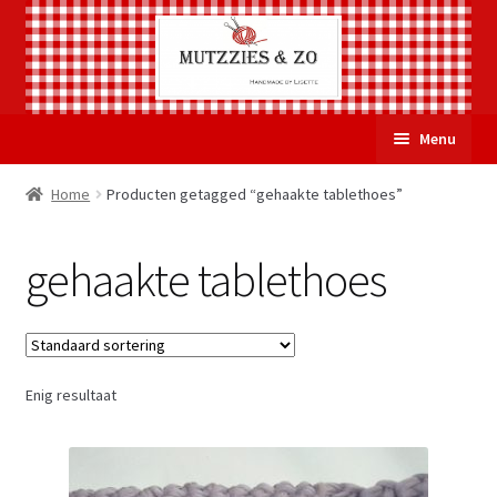
Ga
Ga
Menu
door
naar
naar
de
Welkom
Home
Producten getagged “gehaakte tablethoes”
navigatie
inhoud
Subme
Over Mutzzies & Zo
gehaakte tablethoes
uitvou
Gastenboek
Mijn account
Enig resultaat
Winkelmand