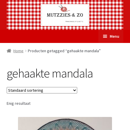
Ga
Ga
Menu
door
naar
naar
de
Welkom
Home
Producten getagged “gehaakte mandala”
navigatie
inhoud
Subme
Over Mutzzies & Zo
gehaakte mandala
uitvou
Gastenboek
Mijn account
Enig resultaat
Winkelmand