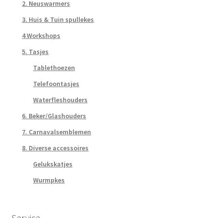
2. Neuswarmers
3. Huis & Tuin spullekes
4 Workshops
5. Tasjes
Tablethoezen
Telefoontasjes
Waterfleshouders
6. Beker/Glashouders
7. Carnavalsemblemen
8. Diverse accessoires
Gelukskatjes
Wurmpkes
Service