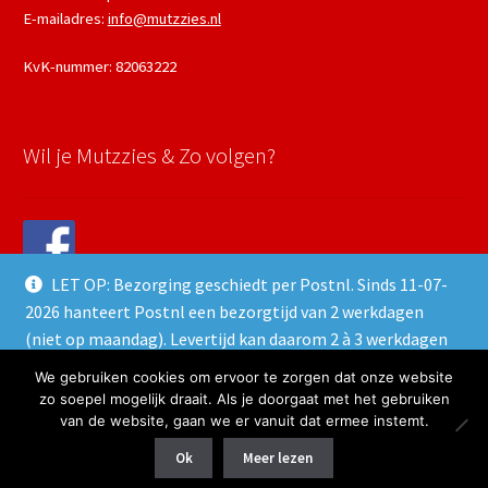
E-mailadres:
info@mutzzies.nl
KvK-nummer: 82063222
Wil je Mutzzies & Zo volgen?
LET OP: Bezorging geschiedt per Postnl. Sinds 11-07-
2026 hanteert Postnl een bezorgtijd van 2 werkdagen
(niet op maandag). Levertijd kan daarom 2 à 3 werkdagen
duren.
We gebruiken cookies om ervoor te zorgen dat onze website
© 2022 Mutzzies & Zo - Powered and maintained by
winkeltjes.net
Negeren
zo soepel mogelijk draait. Als je doorgaat met het gebruiken
van de website, gaan we er vanuit dat ermee instemt.
0
Ok
Meer lezen
Zoeken naar:
Zoeken