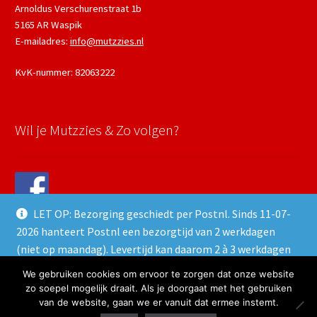
Arnoldus Verschurenstraat 1b
5165 AR Waspik
E-mailadres:
info@mutzzies.nl
KvK-nummer: 82063222
Wil je Mutzzies & Zo volgen?
LET OP: Bezorging geschiedt per Postnl. Sinds 11-07-
2026 hanteert Postnl een bezorgtijd van 2 werkdagen
(niet op maandag). Levertijd kan daarom 2 à 3 werkdagen
duren.
We gebruiken cookies om ervoor te zorgen dat onze website
© 2023 Mutzzies & Zo - Powered and maintained by
winkeltjes.net
Negeren
zo soepel mogelijk draait. Als je doorgaat met het gebruiken
van de website, gaan we er vanuit dat ermee instemt.