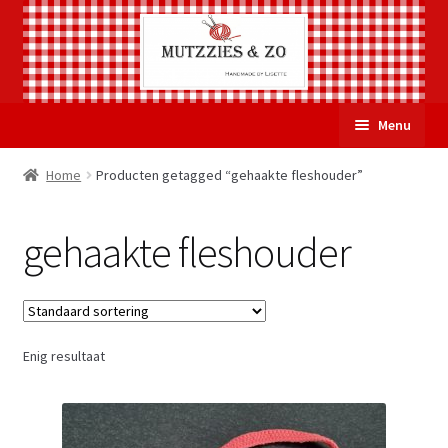
Ga
Ga
Menu
door
naar
naar
de
Welkom
Home
Producten getagged “gehaakte fleshouder”
navigatie
inhoud
Subme
Over Mutzzies & Zo
gehaakte fleshouder
uitvou
Gastenboek
Mijn account
Enig resultaat
Winkelmand