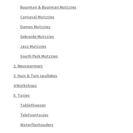
Buurman & Buurman Mutzzies
Carnaval Mutzzies
Dames Mutzzies
Gebreide Mutzzies
Jazz Mutzzies
South Park Mutzzies
2. Neuswarmers
3. Huis & Tuin spullekes
4 Workshops
5. Tasjes
Tablethoezen
Telefoontasjes
Waterfleshouders