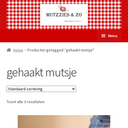
Ga
Ga
Menu
door
naar
naar
de
Welkom
Home
Producten getagged “gehaakt mutsje”
navigatie
inhoud
Subme
Over Mutzzies & Zo
gehaakt mutsje
uitvou
Gastenboek
Mijn account
Toont alle 3 resultaten
Winkelmand