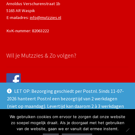
Arnoldus Verschurenstraat 1b
5165 AR Waspik
E-mailadres:
info@mutzzies.nl
KvK-nummer: 82063222
Wil je Mutzzies & Zo volgen?
LET OP: Bezorging geschiedt per Postnl. Sinds 11-07-
2026 hanteert Postnl een bezorgtijd van 2 werkdagen
(niet op maandag). Levertijd kan daarom 2 à 3 werkdagen
duren.
We gebruiken cookies om ervoor te zorgen dat onze website
© 2022 Mutzzies & Zo - Powered and maintained by
winkeltjes.net
Negeren
zo soepel mogelijk draait. Als je doorgaat met het gebruiken
van de website, gaan we er vanuit dat ermee instemt.