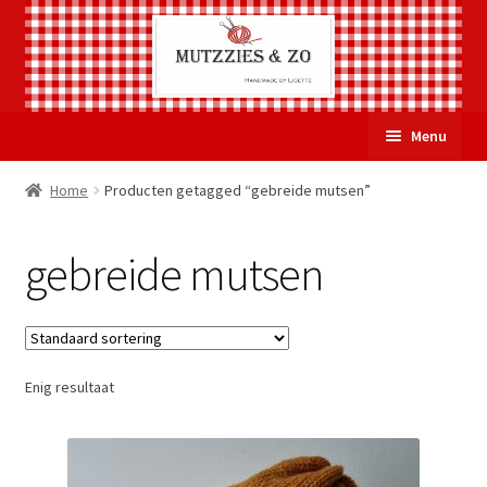
Ga
Ga
Menu
door
naar
naar
de
Welkom
Home
Producten getagged “gebreide mutsen”
navigatie
inhoud
Subme
Over Mutzzies & Zo
gebreide mutsen
uitvou
Gastenboek
Mijn account
Enig resultaat
Winkelmand