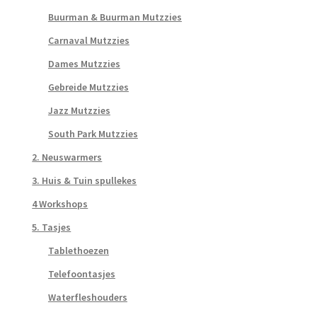
Buurman & Buurman Mutzzies
Carnaval Mutzzies
Dames Mutzzies
Gebreide Mutzzies
Jazz Mutzzies
South Park Mutzzies
2. Neuswarmers
3. Huis & Tuin spullekes
4 Workshops
5. Tasjes
Tablethoezen
Telefoontasjes
Waterfleshouders