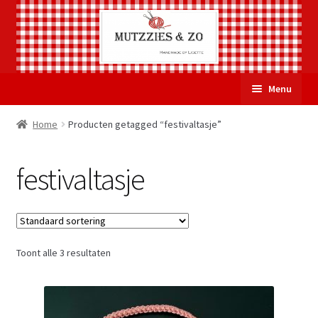
Ga
Ga
Menu
door
naar
naar
de
Welkom
Home
Producten getagged “festivaltasje”
navigatie
inhoud
Subme
Over Mutzzies & Zo
festivaltasje
uitvou
Gastenboek
Mijn account
Toont alle 3 resultaten
Winkelmand