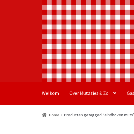
Ga
Ga
door
naar
Welkom
Over Mutzzies & Zo
Ga
naar
de
navigatie
inhoud
Home
Producten getagged “eindhoven muts