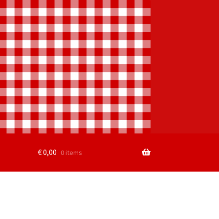
€
0,00
0 items