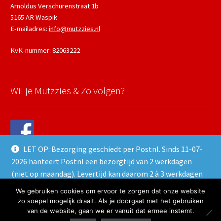
Arnoldus Verschurenstraat 1b
5165 AR Waspik
E-mailadres:
info@mutzzies.nl
KvK-nummer: 82063222
Wil je Mutzzies & Zo volgen?
LET OP: Bezorging geschiedt per Postnl. Sinds 11-07-
2026 hanteert Postnl een bezorgtijd van 2 werkdagen
(niet op maandag). Levertijd kan daarom 2 à 3 werkdagen
duren.
We gebruiken cookies om ervoor te zorgen dat onze website
© 2026 Mutzzies & Zo - Powered and maintained by
winkeltjes.net
Negeren
zo soepel mogelijk draait. Als je doorgaat met het gebruiken
van de website, gaan we er vanuit dat ermee instemt.