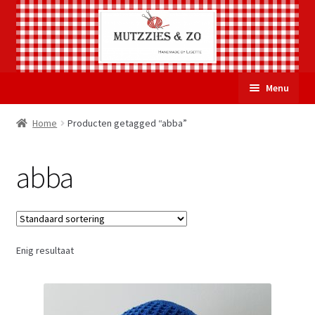
Ga
Ga
Menu
door
naar
naar
de
Welkom
Home
Producten getagged “abba”
navigatie
inhoud
Subme
Over Mutzzies & Zo
abba
uitvou
Gastenboek
Mijn account
Enig resultaat
Winkelmand